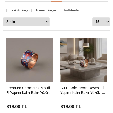
Stok Durumu
Ücretsiz Kargo
Hemen Kargo
İndirimde
stokta var
stokta yok
Premium Geometrik Motifli
Butik Koleksiyon Desenli El
El Yapımı Kalın Bakır Yüzük -
Yapımı Kalın Bakır Yüzük -
Seri 040
Seri 039
319.00 TL
319.00 TL