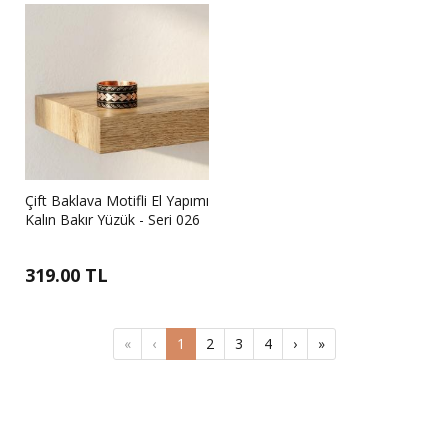
Çift Baklava Motifli El Yapımı
Kalın Bakır Yüzük - Seri 026
319.00 TL
«
‹
1
2
3
4
›
»