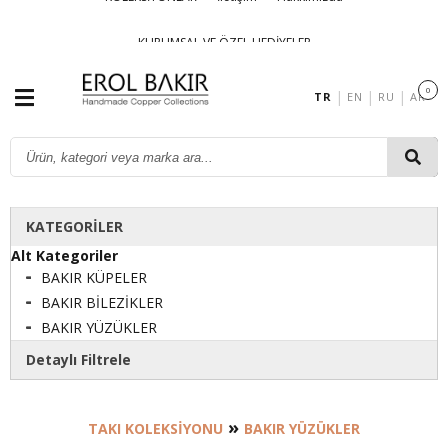
KURUMSAL VE ÖZEL HEDİYELER
0
|
|
|
TR
EN
RU
AR
KATEGORİLER
Alt Kategoriler
BAKIR KÜPELER
BAKIR BİLEZİKLER
BAKIR YÜZÜKLER
Detaylı Filtrele
Markalar
»
TAKI KOLEKSİYONU
BAKIR YÜZÜKLER
erol bakir